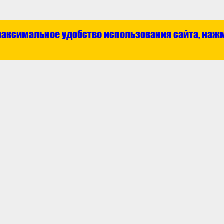
максимальное удобство использования сайта, наж
Каталог
О ком
ат
Отечественные запчасти
Контак
та
Технические жидкости
Новос
з
Зарубежные запчасти
Аккумуляторы
Инструмент
Аксессуары
Шины
олитика
Обработка персональных