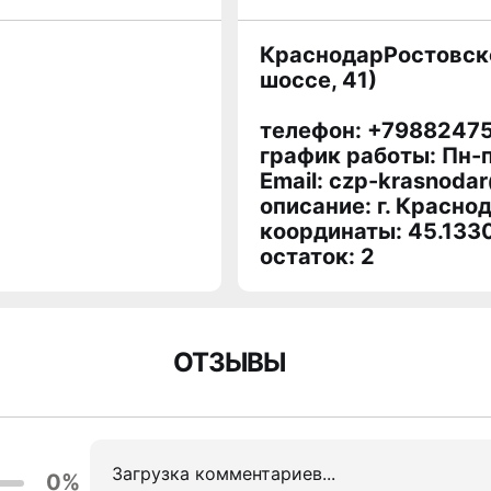
КраснодарРостовское
шоссе, 41)
телефон: +7988247
график работы: Пн-п
Email: czp-krasnodar
описание: г. Краснод
координаты: 45.133
остаток:
2
ОТЗЫВЫ
Загрузка комментариев...
0%