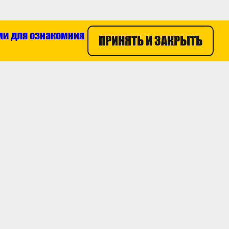
ми для ознакомния
ПРИНЯТЬ И ЗАКРЫТЬ
8 800 100 55 47
пании
ты
ти
ЗАКАЗАТЬ ЗВОНОК
Пользовательское
Разработка