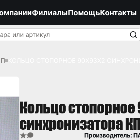
компании
Филиалы
Помощь
Контакты
ПП
КОЛЬЦО СТОПОРНОЕ 90Х93Х2 СИНХРОНИЗ
Кольцо стопорное 
синхронизатора КПП
Производитель: ПА