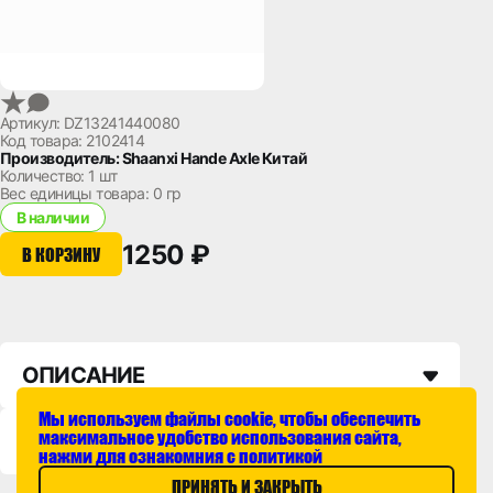
Артикул: DZ13241440080
Код товара: 2102414
Производитель: Shaanxi Hande Axle Китай
Количество:
1 шт
Вес единицы товара:
0 гр
В наличии
1250 ₽
В КОРЗИНУ
ОПИСАНИЕ
Мы используем файлы cookie, чтобы обеспечить
максимальное удобство использования сайта,
НАЛИЧИЕ НА СКЛАДАХ
нажми для ознакомния с политикой
ПРИНЯТЬ И ЗАКРЫТЬ