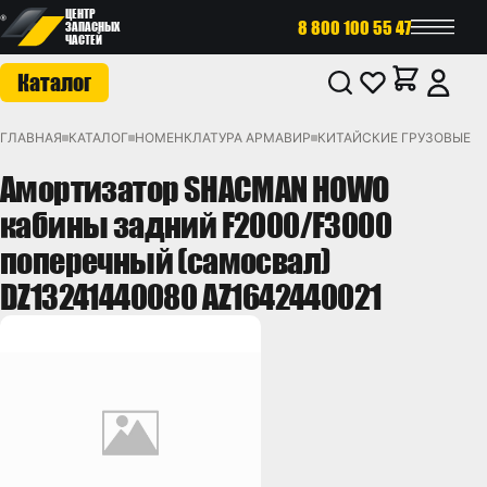
ЦЕНТР
8 800 100 55 47
ЗАПАСНЫХ
ЧАСТЕЙ
Каталог
ГЛАВНАЯ
КАТАЛОГ
НОМЕНКЛАТУРА АРМАВИР
КИТАЙСКИЕ ГРУЗОВЫЕ
К
Амортизатор SHACMAN HOWO
кабины задний F2000/F3000
поперечный (самосвал)
DZ13241440080 AZ1642440021