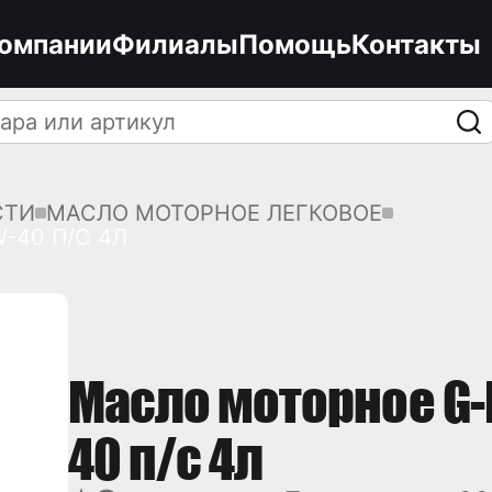
компании
Филиалы
Помощь
Контакты
СТИ
МАСЛО МОТОРНОЕ ЛЕГКОВОЕ
-40 П/С 4Л
Масло моторное G-E
40 п/с 4л