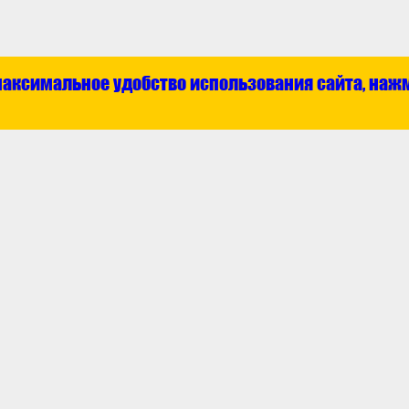
максимальное удобство использования сайта, наж
Каталог
О ком
ат
Отечественные запчасти
Контак
та
Технические жидкости
Новос
з
Зарубежные запчасти
Аккумуляторы
Инструмент
Аксессуары
Шины