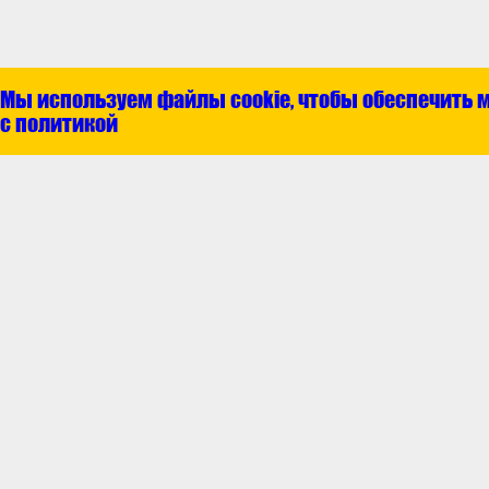
Мы используем файлы cookie, чтобы обеспечить 
с политикой
Покупателям
Гарантия и возвр
Доставка и опла
Как сделать зака