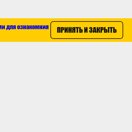
ми для ознакомния
ПРИНЯТЬ И ЗАКРЫТЬ
8 800 100 55 47
пании
ты
ти
ЗАКАЗАТЬ ЗВОНОК