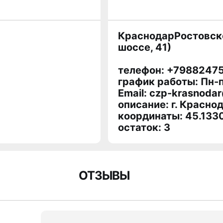
КраснодарРостовское
шоссе, 41)
телефон: +7988247
график работы: Пн-п
Email: czp-krasnodar
описание: г. Краснод
координаты: 45.133
остаток:
3
ОТЗЫВЫ