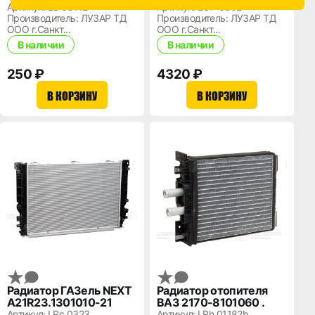
Артикул: LS 03112
Артикул: LOP 0302
Производитель: ЛУЗАР ТД
Производитель: ЛУЗАР ТД
ООО г.Санкт...
ООО г.Санкт...
В наличии
В наличии
250 ₽
4320 ₽
В КОРЗИНУ
В КОРЗИНУ
Радиатор ГАЗель NEXT
Радиатор отопителя
А21R23.1301010-21
ВАЗ 2170-8101060 .
Артикул: LRc 0323
Артикул: LRh 01182b