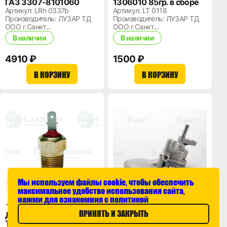
ГАЗ 3307-8101060
1306010 85гр. в сборе
Артикул: LRh 0337b
Артикул: LT 0118
Производитель: ЛУЗАР ТД
Производитель: ЛУЗАР ТД
ООО г.Санкт...
ООО г.Санкт...
В наличии
В наличии
4910 ₽
1500 ₽
В КОРЗИНУ
В КОРЗИНУ
Мы используем файлы cookie, чтобы обеспечить
максимальное удобство использования сайта,
нажми для ознакомния с политикой
ПРИНЯТЬ И ЗАКРЫТЬ
Датчик температуры
Насос масляный ЗМЗ
ТМ-111 5320-3828030
402дв 24-1011009-02