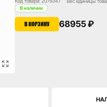
Код товара: 2079347
Вес единицы това
В наличии
68955 ₽
В КОРЗИНУ
НА