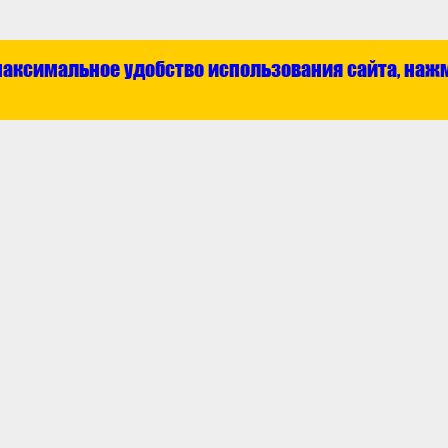
максимальное удобство использования сайта, наж
Каталог
О ком
ат
Отечественные запчасти
Контак
та
Технические жидкости
Новос
з
Зарубежные запчасти
Аккумуляторы
Инструмент
Аксессуары
Шины
олитика
Обработка персональных