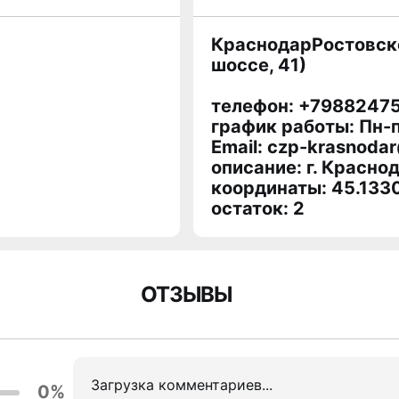
КраснодарРостовское
шоссе, 41)
телефон: +7988247
график работы: Пн-п
Email: czp-krasnodar
описание: г. Краснод
координаты: 45.133
остаток:
2
ОТЗЫВЫ
Загрузка комментариев...
0%