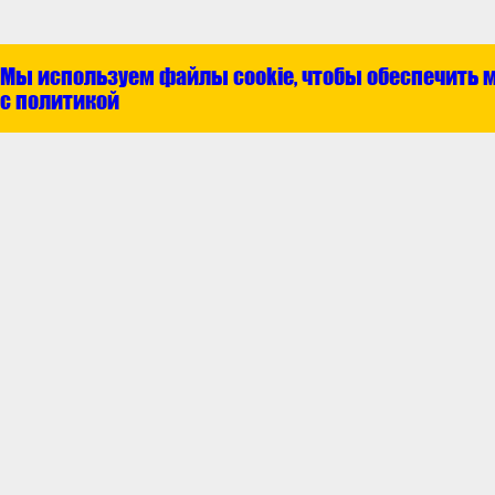
Мы используем файлы cookie, чтобы обеспечить 
с политикой
Покупателям
Гарантия и возвр
Доставка и опла
Как сделать зака
© 2019–2024 ООО «Центр запасных
П