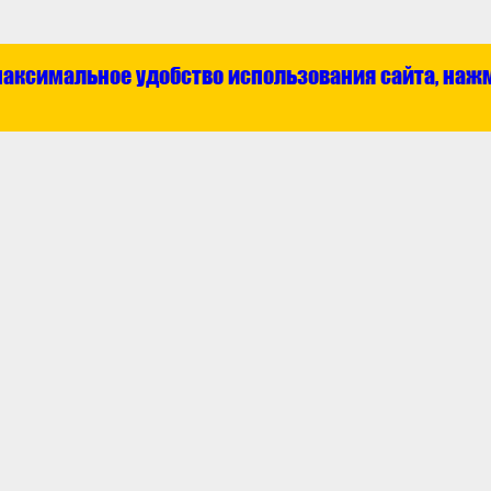
максимальное удобство использования сайта, наж
Каталог
О ком
ат
Отечественные запчасти
Контак
та
Технические жидкости
Новос
з
Зарубежные запчасти
Аккумуляторы
Инструмент
Аксессуары
Шины
олитика
Обработка персональных