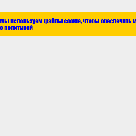
Мы используем файлы cookie, чтобы обеспечить 
с политикой
Покупателям
Гарантия и возвр
Доставка и опла
Как сделать зака
© 2019–2024 ООО «Центр запасных
П