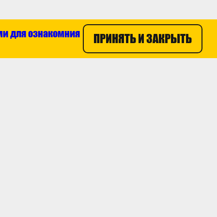
ми для ознакомния
ПРИНЯТЬ И ЗАКРЫТЬ
8 800 100 55 47
пании
ты
ти
ЗАКАЗАТЬ ЗВОНОК
Пользовательское
Разработка