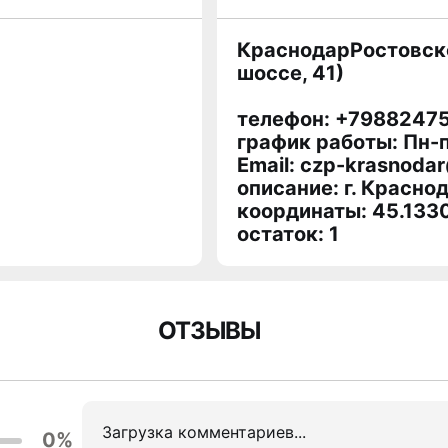
КраснодарРостовское
шоссе, 41)
телефон: +7988247
график работы: Пн-п
Email: czp-krasnodar
описание: г. Краснод
координаты: 45.133
остаток:
1
ОТЗЫВЫ
Загрузка комментариев...
0%