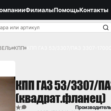
компании
Филиалы
Помощь
Контакты
АЗЕЛЬ
КПП
КПП ГАЗ 53/3307/ПАЗ 3307-1700
КПП ГАЗ 53/3307/ПА
(квадрат.фланец)
Производитель