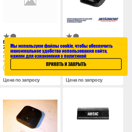
Болт ЧМЗАП 603-
Вкладыш балансира
Мы используем файлы cookie, чтобы обеспечить
2918042
ЧМЗАП 99858-
максимальное удобство использования сайта,
2918024
Артикул: 603-2918042
Артикул: 99858-2918024
нажми для ознакомния с политикой
Производитель:
Производитель: ООО
Челябинский машиност...
"Автомагнат...
ПРИНЯТЬ И ЗАКРЫТЬ
Нет в наличии
Нет в наличии
Цена по запросу
Цена по запросу