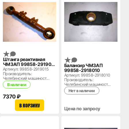
Штанга реактивная
ЧМЗАП 99858-2919015
Балансир ЧМЗАП
(регулир.) L- 440мм.
Артикул: 99858-2919015
99858-2918010
Производитель:
Артикул: 99858-2918010
Челябинский машиност...
Производитель:
Челябинский машиност...
В наличии
Нет в наличии
7370 ₽
В КОРЗИНУ
Цена по запросу