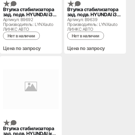
Втулка стабилизатора
Втулка стабилизатора
зад. подв. HYUNDAI i30
зад. подв. HYUNDAI i30
55513-2L000
55513-3N200
Артикул: B9692
Артикул: B9639
Производитель: LYNXauto
Производитель: LYNXauto
ЛИНКС АВТО
ЛИНКС АВТО
Нет в наличии
Нет в наличии
Цена по запросу
Цена по запросу
Втулка стабилизатора
зад. подв. HYUNDAI ix35