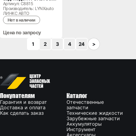
55513-2Y001
Артикул: C8815
Производитель: LYNXauto
ЛИНКС АВТО
Нет в наличии
Цена по запросу
1
2
3
4
24
>
Покупателям
Каталог
Гарантия и возврат
Отечественные
Доставка и оплата
запчасти
Как сделать заказ
Технические жидкости
Зарубежные запчасти
Аккумуляторы
Инструмент
Аксессуары