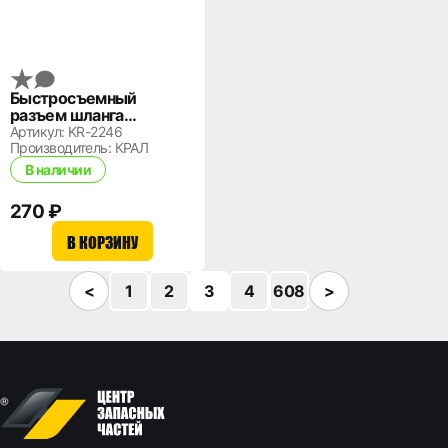
Быстросъемный
разъем шланга
подкачки 8 мм. (к
Артикул: KR-2246
колесу)
Производитель: КРАЛ
В наличии
270 ₽
В КОРЗИНУ
<
1
2
3
4
608
>