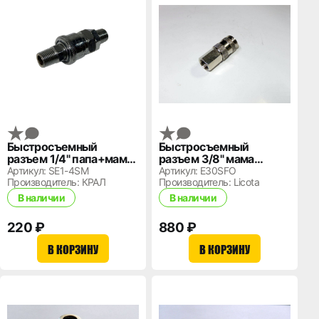
Быстросъемный
Быстросъемный
разъем 1/4" папа+мама
разъем 3/8" мама
(наружная резьба) с
(внутренняя резьба)
Артикул: SE1-4SM
Артикул: E30SFO
клапаном
Производитель: КРАЛ
E30SFO
Производитель: Licota
В наличии
В наличии
220 ₽
880 ₽
В КОРЗИНУ
В КОРЗИНУ