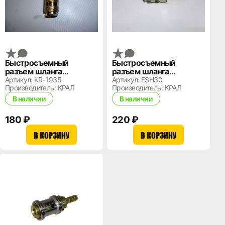
Быстросъемный
Быстросъемный
разъем шланга
разъем шланга
подкачки 6 мм.
подкачки 8 мм.
Артикул: KR-1935
Артикул: ESH30
Производитель: КРАЛ
Производитель: КРАЛ
В наличии
В наличии
180 ₽
220 ₽
В КОРЗИНУ
В КОРЗИНУ