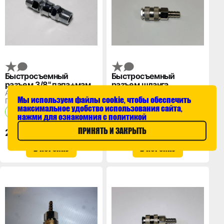
Быстросъемный
Быстросъемный
разъем 3/8" папа+мама
разъем шланга
(наружная резьба) с
подкачки 10 мм.
Артикул: SE3-8SM
Артикул: ESH40
Мы используем файлы cookie, чтобы обеспечить
клапаном
Производитель: КРАЛ
Производитель: КРАЛ
максимальное удобство использования сайта,
В наличии
В наличии
нажми для ознакомния с политикой
ПРИНЯТЬ И ЗАКРЫТЬ
280 ₽
200 ₽
В КОРЗИНУ
В КОРЗИНУ