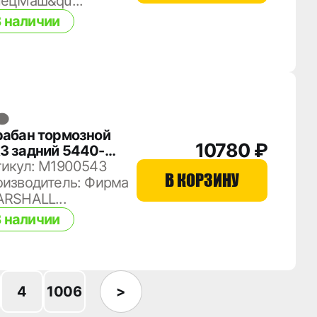
пецМаш&qu...
 наличии
рабан тормозной
10780 ₽
З задний 5440-
02070
тикул: M1900543
В КОРЗИНУ
оизводитель: Фирма
RSHALL...
 наличии
4
1006
>