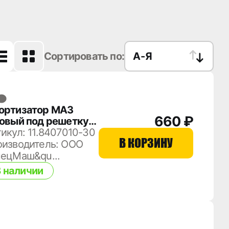
Сортировать по:
А
-
Я
ортизатор МАЗ
660 ₽
зовый под решетку
0, 6430 11-
икул: 11.8407010-30
В КОРЗИНУ
07010-30
оизводитель: ООО
пецМаш&qu...
 наличии