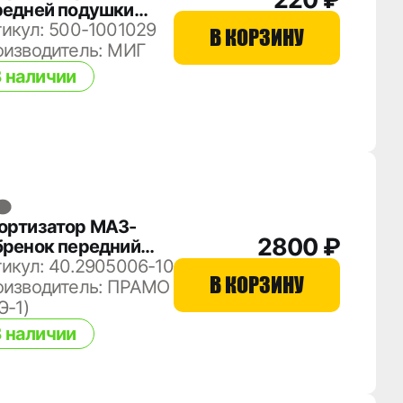
редней подушки
0-1001029
икул: 500-1001029
В КОРЗИНУ
оизводитель: МИГ
 наличии
ортизатор МАЗ-
2800 ₽
бренок передний
70-2905006-10
икул: 40.2905006-10
В КОРЗИНУ
оизводитель: ПРАМО
Э-1)
 наличии