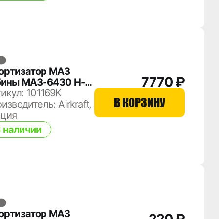
ортизатор МАЗ
7770 ₽
бины МАЗ-6430 H-
0/770 Д55 101169K
икул: 101169K
В КОРЗИНУ
изводитель: Airkraft,
рция
 наличии
ортизатор МАЗ
220 ₽