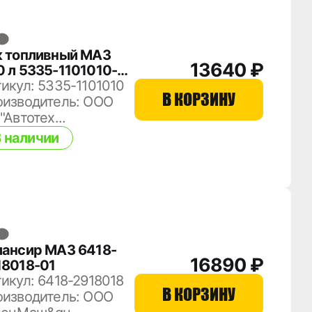
к топливный МАЗ
13640 ₽
0 л 5335-1101010-01
50х600х830) голый
икул: 5335-1101010
В КОРЗИНУ
крышка полуоборот
оизводитель: ООО
"Автотех...
 наличии
ансир МАЗ 6418-
16890 ₽
18018-01
икул: 6418-2918018
В КОРЗИНУ
оизводитель: ООО