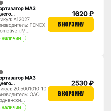
ортизатор МАЗ
1620 ₽
днего
дрессоривания
икул: A12027
В КОРЗИНУ
бины
оизводитель: FENOX
З-5440,6430
omotive г.М...
.5001010-10
 наличии
ортизатор МАЗ
2530 ₽
днего
дрессоривания
икул: 20.5001010-10
В КОРЗИНУ
бины
оизводитель: ОАО
З-5440,6430
одненски...
.5001010-10
 наличии