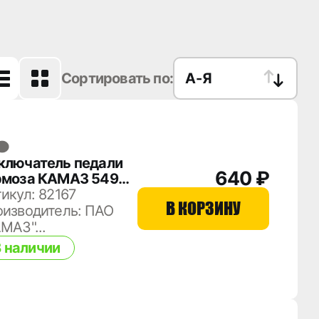
Сортировать по:
А
-
Я
ключатель педали
640 ₽
рмоза КАМАЗ 5490
015452409
икул: 82167
В КОРЗИНУ
оизводитель: ПАО
МАЗ"...
 наличии