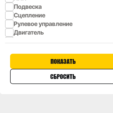
AIRTECH
Подвеска
Akita Kaihatsu, Япония
Сцепление
Alon Automotive SL, Испания
Рулевое управление
AUGER Autotechnik Германия
Двигатель
AUGER Autotechnik Германия
Система охлаждения
AUTO-GUR
Система выхлопа
AUTOTECHTEILE
Система питания
AYFAR
Тормозная система
BORG WARNER Германия
Колеса, ступицы
BOSCH
Система вентиляции и отопления
BREMBO
Мост
Burkert Fahrzeugteile GmbH,
Карданная передача
Германия
CARGEN ООО "Аксиома" г.Тольятт