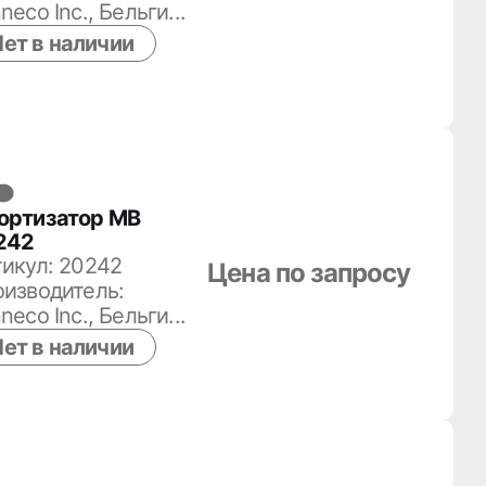
neco Inc., Бельги...
ет в наличии
ортизатор MB
242
икул: 20242
Цена по запросу
изводитель:
neco Inc., Бельги...
ет в наличии