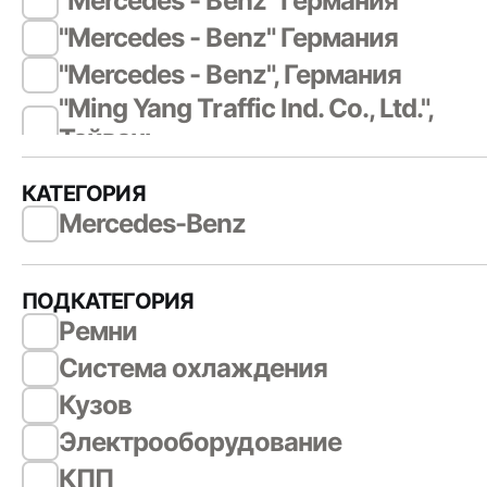
"Mercedes - Benz" Германия
"Mercedes - Benz" Германия
"Mercedes - Benz", Германия
"Ming Yang Traffic Ind. Co., Ltd.",
Тайвань
"OE Germany" Германия
КАТЕГОРИЯ
"Rheinmetall Automotive AG",
Mercedes-Benz
Германия
Kolbenschmidt,Pierburg,Motorservi
"Rheinmetall Automotive AG",
ПОДКАТЕГОРИЯ
Германия
Ремни
Kolbenschmidt,Pierburg,Motorservi
Система охлаждения
"SORL Ruili Group China" Китай
Кузов
"WABCO", Австрия
Электрооборудование
"WABCO", Австрия
КПП