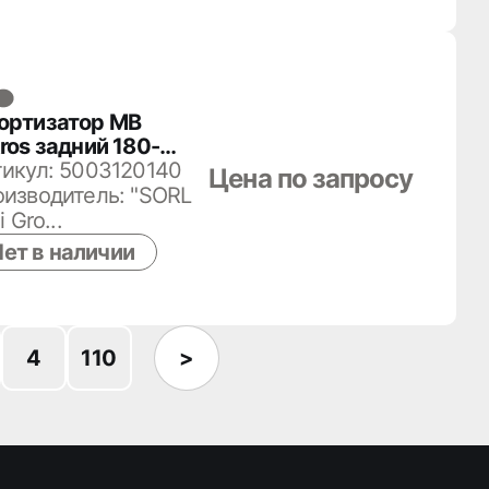
ортизатор MB
ros задний 180-
05004-190
икул: 5003120140
Цена по запросу
изводитель: "SORL
i Gro...
ет в наличии
4
110
>