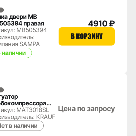
чка двери MB
4910 ₽
505394 правая
тикул: MB505394
В КОРЗИНУ
изводитель:
мпания SAMPA
 наличии
туатор
рбокомпрессора
Цена по запросу
T3018SL
тикул: MAT3018SL
оизводитель: KRAUF
ет в наличии