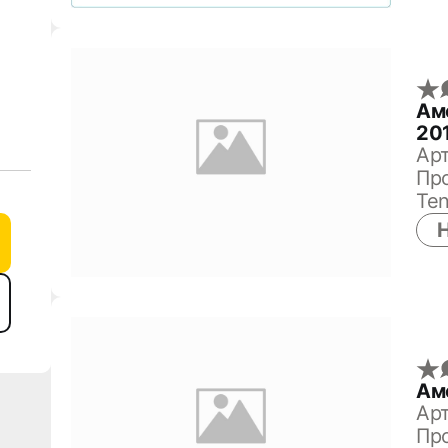
Ам
20
Арт
Про
Ten
Н
Ам
Арт
Про
и