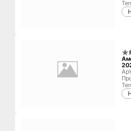
Ten
Н
Ам
20
Арт
Про
Ten
Н