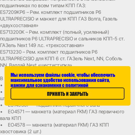
подшипниках по всем типам КПП ГАЗ:
ES7209KP6 – Рем. комплект подшипников P6
ULTRAPRECISIO и манжет для КПП ГАЗ Волга, Газель
«двухсоставная»
ES713200K – Рем. комплект (полный, усиленный)
подшипников P6 ULTRAPRECISIO и сальников КПП-5 ст.
ГАЗель Next 149 л.с. «трехсоставная»
ES713230 – Рем. комплект подшипников P6
ULTRAPRECISIO для КПП 6 ст. ГАЗель Next, NN, Соболь
NN, Валдай Next «шестиступка».
Мы используем файлы cookie, чтобы обеспечить
В комплект ES7209KP6 входят:
максимальное удобство использования сайта,
• ES149176 ― подшипник вторичного вала
нажми для ознакомния с политикой
• ES139735 ― подшипник промежуточного вала (2
ПРИНЯТЬ И ЗАКРЫТЬ
шт.)
• ES149367 ― подшипник первичного вала
• EO4571 ― манжета (материал FKM) ГАЗ первичного
вала КПП
• EO4578 ― манжета (материал FKM) ГАЗ КПП
хвостовика (2 шт.)